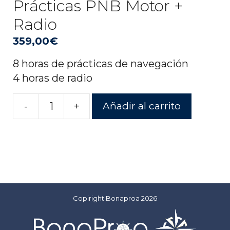
Prácticas PNB Motor +
Radio
359,00
€
8 horas de prácticas de navegación
4 horas de radio
-
+
Añadir al carrito
Prácticas
PNB
Motor
+
Radio
cantidad
Copiright Bonaproa 2026