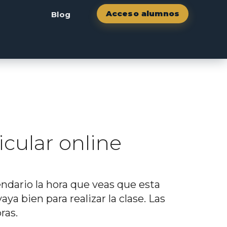
Acceso alumnos
Blog
icular online
o
endario la hora que veas que esta
l
aya bien para realizar la clase. Las
ras.
€.