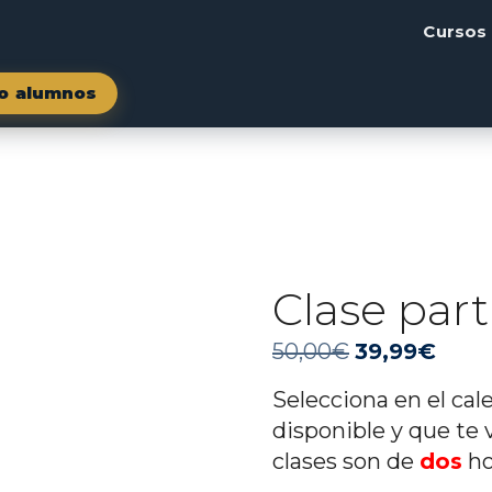
Cursos
o alumnos
Clase part
El
El
50,00
€
39,99
€
precio
preci
Selecciona en el cal
original
actua
disponible y que te v
era:
es:
clases son de
dos
ho
50,00€.
39,99