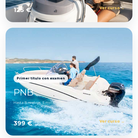
Ver curso →
125 €
Primer título con examen
PNB
Hasta 8 metros, 5 millas y navegación de día y de noche.
Ver curso →
399 €