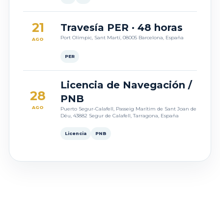
21
Travesía PER · 48 horas
Port Olímpic, Sant Martí, 08005 Barcelona, España
AGO
PER
Licencia de Navegación /
28
PNB
AGO
Puerto Segur-Calafell, Passeig Marítim de Sant Joan de
Déu, 43882 Segur de Calafell, Tarragona, España
Licencia
PNB