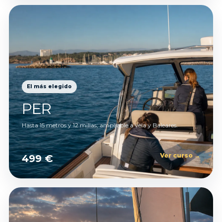
El más elegido
PER
Hasta 15 metros y 12 millas; ampliable a vela y Baleares.
Ver curso →
499 €