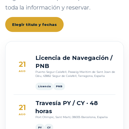
toda la información y reservar.
Elegir título y fechas
Licencia de Navegación /
21
PNB
AGO
Puerto Segur-Calafell, Passeig Marítim de Sant Joan de
Déu, 43882 Segur de Calafell, Tarragona, España
Licencia
PNB
Travesía PY / CY · 48
21
horas
AGO
Port Olímpic, Sant Martí, 08005 Barcelona, España
PY
CY